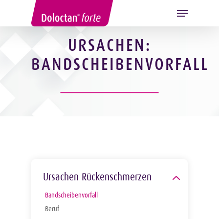
URSACHEN:
BANDSCHEIBENVORFALL
Hit enter to search or ESC to close
Ursachen Rückenschmerzen
Bandscheibenvorfall
Beruf