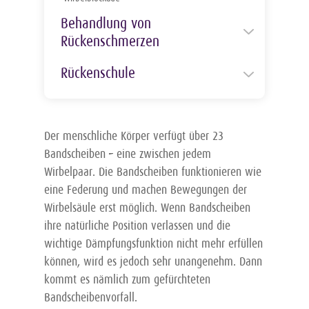
Rückenschmerzen
Behandlung von
Auswirkungen der Psyche auf den
Rückenschmerzen
Körper
Autogenes Training
Akute Rückenschmerzen
Rückenschule
Positives Denken
Behandlung Bandscheibenvorfall
Alltagstipps für einen gesunden Rücken
Progressive Muskelentspannung
Chronische Rückenschmerzen
Rücken Lexikon
Geeignete Sportarten
Stresstest
Die Therapie von Rückenschmerzen
Der menschliche Körper verfügt über 23
Richtig liegen sitzen stehen und
Was ist Stress
Hausmittel gegen Rückenschmerzen
tragen
Bandscheiben – eine zwischen jedem
Was tun gegen Stress?
Nährstoffe
Rückenschmerzen beim Reisen
Wirbelpaar. Die Bandscheiben funktionieren wie
Yoga Übungen gegen Stress
Schmerztherapie für den Rücken
eine Federung und machen Bewegungen der
Rückentipps fürs Büro
Was tun bei einem Hexenschuss
Wirbelsäule erst möglich. Wenn Bandscheiben
Rückenschmerzen im Alter
Welcher Arzt bei Rückenschmerzen
ihre natürliche Position verlassen und die
Rückenschmerzen im Schlaf
wichtige Dämpfungsfunktion nicht mehr erfüllen
Rückenschmerzen in der
Schwangerschaft
können, wird es jedoch sehr unangenehm. Dann
kommt es nämlich zum gefürchteten
Rückenschmerzen vorbeugen
Bandscheibenvorfall.
Rückensünden