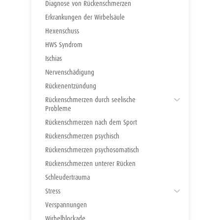
Diagnose von Rückenschmerzen
Erkrankungen der Wirbelsäule
Hexenschuss
HWS Syndrom
Ischias
Nervenschädigung
Rückenentzündung
Rückenschmerzen durch seelische
Probleme
Rückenschmerzen nach dem Sport
Einsamkeit
Rückenschmerzen psychisch
Konflikte
Rückenschmerzen psychosomatisch
Verluste
Rückenschmerzen unterer Rücken
Ängste
Schleudertrauma
Stress
Verspannungen
Arten von Stress
Wirbelblockade
Atemübungen gegen