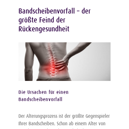
Rückenübungen
Bandscheibenvorfall – der
Rückenübungen für eine bessere
Körperwahrnehmung
größte Feind der
Starke Nerven – starker Rücken
Rückengesundheit
Psychischen Druck abbauen
Die Ursachen für einen
Bandscheibenvorfall
Der Alterungsprozess ist der größte Gegenspieler
Ihrer Bandscheiben. Schon ab einem Alter von