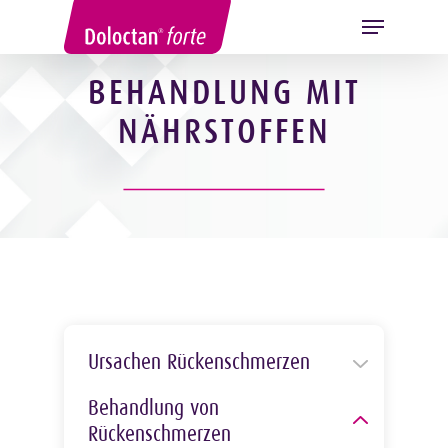
BEHANDLUNG MIT
NÄHRSTOFFEN
Hit enter to search or ESC to close
Ursachen Rückenschmerzen
Bandscheibenvorfall
Behandlung von
Beruf
Rückenschmerzen