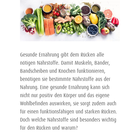
Rückentipps fürs Büro
Rückenschmerzen
Rückenschmerzen im Alter
Auswirkungen der Psyche auf den
Rückenschmerzen im Schlaf
Körper
Rückenschmerzen in der
Autogenes Training
Schwangerschaft
Positives Denken
Rückenschmerzen vorbeugen
Progressive Muskelentspannung
Rückensünden
Stresstest
Gesunde Ernährung gibt dem Rücken alle
Rückenübungen
nötigen Nährstoffe. Damit Muskeln, Bänder,
Was ist Stress
Rückenübungen für eine bessere
Bandscheiben und Knochen funktionieren,
Was tun gegen Stress?
Körperwahrnehmung
benötigen sie bestimmte Nährstoffe aus der
Yoga Übungen gegen Stress
Starke Nerven – starker Rücken
Nahrung. Eine gesunde Ernährung kann sich
Psychischen Druck abbauen
nicht nur positiv den Körper und das eigene
Wohlbefinden auswirken, sie sorgt zudem auch
für einen funktionsfähigen und starken Rücken.
Doch welche Nährstoffe sind besonders wichtig
für den Rücken und warum?