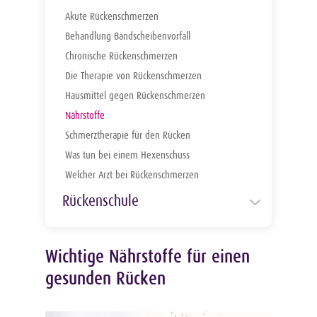
Diagnose von Rückenschmerzen
Akute Rückenschmerzen
Erkrankungen der Wirbelsäule
Behandlung Bandscheibenvorfall
Hexenschuss
Chronische Rückenschmerzen
HWS Syndrom
Die Therapie von Rückenschmerzen
Ischias
Hausmittel gegen Rückenschmerzen
Nervenschädigung
Nährstoffe
Rückenentzündung
Schmerztherapie für den Rücken
Rückenschmerzen durch seelische
Was tun bei einem Hexenschuss
Probleme
Welcher Arzt bei Rückenschmerzen
Rückenschmerzen nach dem Sport
Einsamkeit
Rückenschmerzen psychisch
Konflikte
Rückenschule
Rückenschmerzen psychosomatisch
Verluste
Alltagstipps für einen gesunden Rücken
Rückenschmerzen unterer Rücken
Ängste
Rücken Lexikon
Geeignete Sportarten
Wichtige Nährstoffe für einen
Schleudertrauma
Richtig liegen sitzen stehen und
gesunden Rücken
Stress
tragen
Verspannungen
Arten von Stress
Rückenschmerzen beim Reisen
Wirbelblockade
Atemübungen gegen